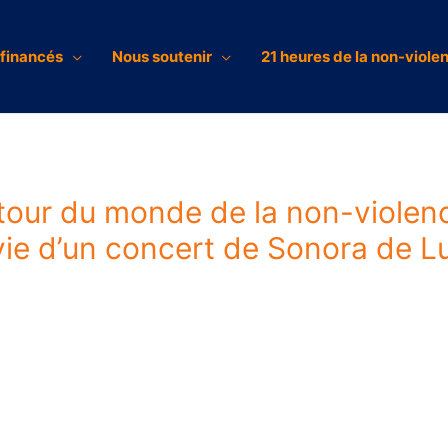
 financés
Nous soutenir
21 heures de la non-viole
n tour du monde de la non-viole
ivie d’un concert de Sonora de 