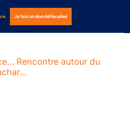
nce
Je fais un don défiscalisé
nce… Rencontre autour du
Luchar…