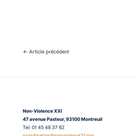
Navigation
←
Article précédent
de
l’article
Nous contacter
Non-Violence XXI
47 avenue Pasteur,
93100 Montreuil
Tel: 01 45 48 37 62
coordination@nonviolence21.org