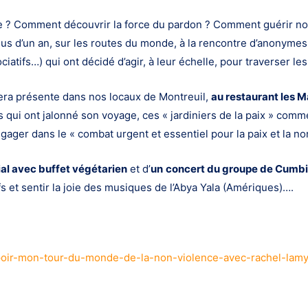
e ? Comment découvrir la force du pardon ? Comment guérir no
s d’un an, sur les routes du monde, à la rencontre d’anonymes e
iatifs…) qui ont décidé d’agir, à leur échelle, pour traverser les
sera présente dans nos locaux de Montreuil,
au restaurant les 
 qui ont jalonné son voyage, ces « jardiniers de la paix » comme
ger dans le « combat urgent et essentiel pour la paix et la no
l avec buffet végétarien
et d’
un
concert du groupe de Cumbi
s et sentir la joie des musiques de l’Abya Yala (Amériques)….
-lespoir-mon-tour-du-monde-de-la-non-violence-avec-rachel-la