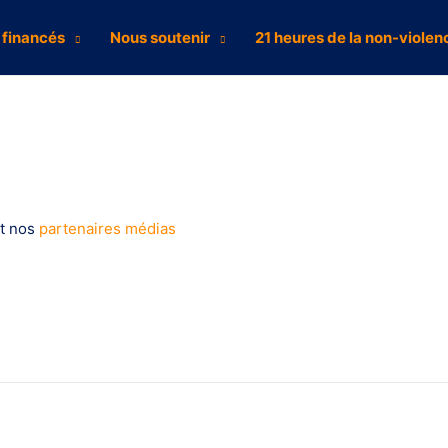
 financés
Nous soutenir
21 heures de la non-violen
t nos
partenaires médias
S’informer