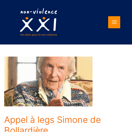
Main
Menu
Appel à legs Simone de
Bollardière