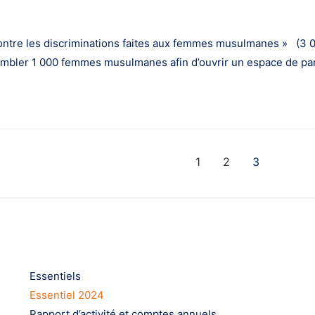
ntre les discriminations faites aux femmes musulmanes » (3 0
sembler 1 000 femmes musulmanes afin d’ouvrir un espace de par
1
2
3
S’informer
Essentiels
Essentiel 2024
Rapport d’activité et comptes annuels