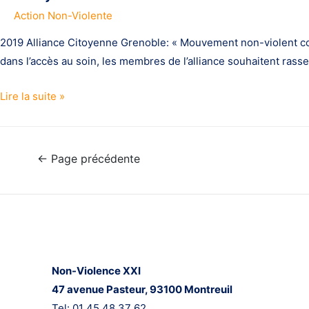
Action Non-Violente
2019 Alliance Citoyenne Grenoble: « Mouvement non-violent co
dans l’accès au soin, les membres de l’alliance souhaitent ras
Projets
Lire la suite »
financés
entre
2016
Pagination
←
Page précédente
et
des
2019
publications
Nous contacter
Non-Violence XXI
47 avenue Pasteur,
93100 Montreuil
Tel: 01 45 48 37 62