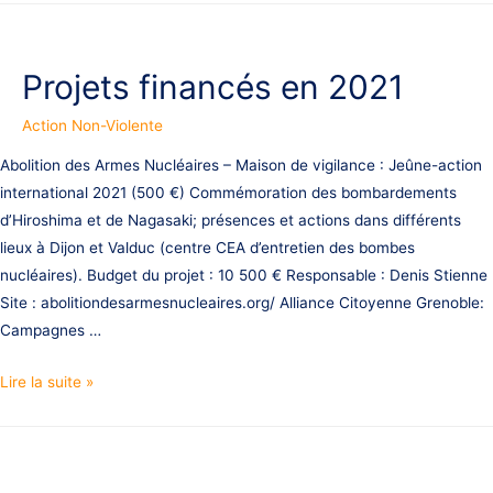
violente,
projets
financés
Projets financés en 2021
en
2022
Action Non-Violente
Abolition des Armes Nucléaires – Maison de vigilance : Jeûne-action
international 2021 (500 €) Commémoration des bombardements
d’Hiroshima et de Nagasaki; présences et actions dans différents
lieux à Dijon et Valduc (centre CEA d’entretien des bombes
nucléaires). Budget du projet : 10 500 € Responsable : Denis Stienne
Site : abolitiondesarmesnucleaires.org/ Alliance Citoyenne Grenoble:
Campagnes …
Projets
Lire la suite »
financés
en
2021