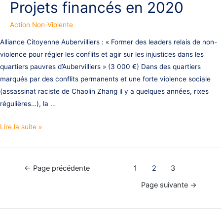
Projets financés en 2020
Action Non-Violente
Alliance Citoyenne Aubervilliers : « Former des leaders relais de non-
violence pour régler les conflits et agir sur les injustices dans les
quartiers pauvres d’Aubervilliers » (3 000 €) Dans des quartiers
marqués par des conflits permanents et une forte violence sociale
(assassinat raciste de Chaolin Zhang il y a quelques années, rixes
régulières…), la …
Projets
Lire la suite »
financés
en
2020
Pagination
←
Page précédente
1
2
3
des
Page suivante
→
publications